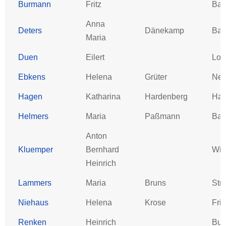
Burmann
Fritz
Bar
Anna
Deters
Dänekamp
Bar
Maria
Duen
Eilert
Loh
Ebkens
Helena
Grüter
Neu
Hagen
Katharina
Hardenberg
Har
Helmers
Maria
Paßmann
Bar
Anton
Kluemper
Bernhard
Wil
Heinrich
Lammers
Maria
Bruns
Str
Niehaus
Helena
Krose
Fri
Renken
Heinrich
Bu